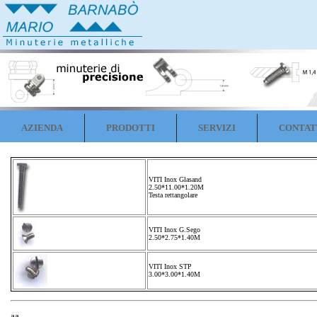
AZIENDA
PRODOTTI
SERVIZI
CONTAT
VITI Inox Glasand
2.50*11.00*1.20M
Testa rettangolare
VITI Inox G.Sego
2.50*2.75*1.40M
VITI Inox STP
3.00*3.00*1.40M
aa